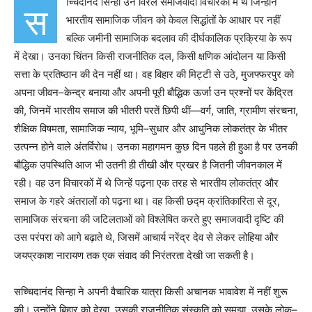
च्चिदानंद सिन्हा उन विरल समाजवादी विचारकों में थे जिन्होंने
स
भारतीय सामाजिक जीवन को केवल सिद्धांतों के आधार पर नहीं
बल्कि जमीनी सामाजिक बदलाव की दीर्घकालिक प्रक्रिया के रूप
में देखा। उनका चिंतन किसी राजनीतिक दल, किसी क्षणिक आंदोलन या किसी
सत्ता के प्रतिष्ठान की देन नहीं था। वह बिहार की मिट्टी से उठे, मुजफ्फरपुर को
अपना जीवन–केन्द्र बनाया और अपनी पूरी बौद्धिक ऊर्जा उन प्रश्नों पर केंद्रित
की, जिनमें भारतीय समाज की भीतरी परतें छिपी थीं—वर्ग, जाति, ग्रामीण संरचना,
शैक्षिक विषमता, सामाजिक न्याय, भूमि–सुधार और आधुनिक लोकतंत्र के भीतर
उत्पन्न होने वाले अंतर्विरोध। उनका महागमन कुछ दिन पहले ही हुआ है पर उनकी
बौद्धिक उपस्थिति आज भी उतनी ही तीखी और प्रखर है जितनी जीवनकाल में
रही। वह उन विचारकों में थे जिन्हें पढ़ना एक तरह से भारतीय लोकतंत्र और
समाज के गहरे अंतरालों को पढ़ना था। वह किसी छद्म क्रांतिकारिता से दूर,
सामाजिक संरचना की जटिलताओं को विश्लेषित करते हुए समाजवादी दृष्टि की
उस परंपरा को आगे बढ़ाते थे, जिसमें आचार्य नरेंद्र देव से लेकर लोहिया और
जयप्रकाश नारायण तक एक संवाद की निरंतरता देखी जा सकती है।
सच्चिदानंद सिन्हा ने अपनी वैचारिक यात्रा किसी अचानक भावावेश में नहीं शुरू
की। उन्होंने बिहार को देखा, उसकी राजनीतिक संस्कृति को समझा, उसके लोक–