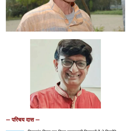
— परिचय दास —