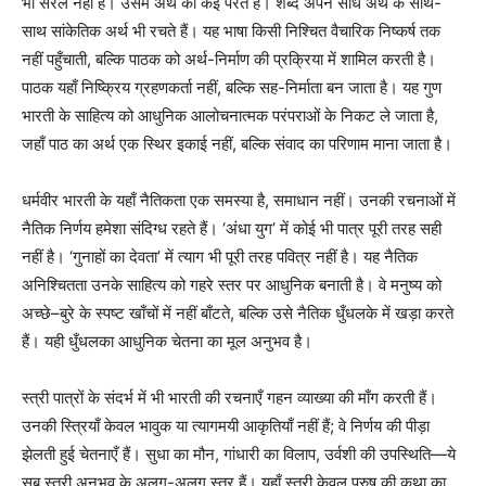
भी सरल नहीं है। उसमें अर्थ की कई परतें हैं। शब्द अपने सीधे अर्थ के साथ-
साथ सांकेतिक अर्थ भी रचते हैं। यह भाषा किसी निश्चित वैचारिक निष्कर्ष तक
नहीं पहुँचाती, बल्कि पाठक को अर्थ-निर्माण की प्रक्रिया में शामिल करती है।
पाठक यहाँ निष्क्रिय ग्रहणकर्ता नहीं, बल्कि सह-निर्माता बन जाता है। यह गुण
भारती के साहित्य को आधुनिक आलोचनात्मक परंपराओं के निकट ले जाता है,
जहाँ पाठ का अर्थ एक स्थिर इकाई नहीं, बल्कि संवाद का परिणाम माना जाता है।
धर्मवीर भारती के यहाँ नैतिकता एक समस्या है, समाधान नहीं। उनकी रचनाओं में
नैतिक निर्णय हमेशा संदिग्ध रहते हैं। ‘अंधा युग’ में कोई भी पात्र पूरी तरह सही
नहीं है। ‘गुनाहों का देवता’ में त्याग भी पूरी तरह पवित्र नहीं है। यह नैतिक
अनिश्चितता उनके साहित्य को गहरे स्तर पर आधुनिक बनाती है। वे मनुष्य को
अच्छे–बुरे के स्पष्ट खाँचों में नहीं बाँटते, बल्कि उसे नैतिक धुँधलके में खड़ा करते
हैं। यही धुँधलका आधुनिक चेतना का मूल अनुभव है।
स्त्री पात्रों के संदर्भ में भी भारती की रचनाएँ गहन व्याख्या की माँग करती हैं।
उनकी स्त्रियाँ केवल भावुक या त्यागमयी आकृतियाँ नहीं हैं; वे निर्णय की पीड़ा
झेलती हुई चेतनाएँ हैं। सुधा का मौन, गांधारी का विलाप, उर्वशी की उपस्थिति—ये
सब स्त्री अनुभव के अलग-अलग स्तर हैं। यहाँ स्त्री केवल पुरुष की कथा का