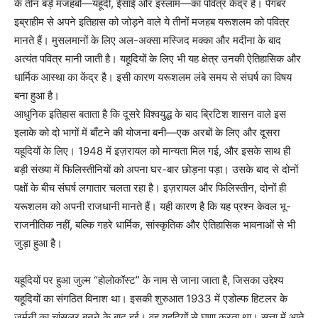
के तीन बड़े मजहबों—यहूदी, ईसाई और इस्लाम—का पवित्र केंद्र है। पैगंबर
इब्राहीम से अपने इतिहास को जोड़ने वाले ये तीनों मजहब यरूशलम को पवित्र
मानते हैं। मुसलमानों के लिए अल-अक्सा मस्जिद मक्का और मदीना के बाद
अत्यंत पवित्र मानी जाती है। यहूदियों के लिए भी यह क्षेत्र उनकी ऐतिहासिक और
धार्मिक आस्था का केंद्र है। इसी कारण यरूशलम लंबे समय से संघर्ष का विषय
बना हुआ है।
आधुनिक इतिहास बताता है कि दूसरे विश्वयुद्ध के बाद ब्रिटिश शासन वाले इस
इलाके को दो भागों में बाँटने की योजना बनी—एक अरबों के लिए और दूसरा
यहूदियों के लिए। 1948 में इज़रायल को मान्यता मिल गई, और इसके साथ ही
बड़ी संख्या में फिलिस्तीनियों को अपना घर-बार छोड़ना पड़ा। उसके बाद से दोनों
पक्षों के बीच संघर्ष लगातार चलता रहा है। इज़रायल और फिलिस्तीन, दोनों ही
यरूशलम को अपनी राजधानी मानते हैं। यही कारण है कि यह प्रश्न केवल भू-
राजनीतिक नहीं, बल्कि गहरे धार्मिक, सांस्कृतिक और ऐतिहासिक भावनाओं से भी
जुड़ा हुआ है।
यहूदियों पर हुआ जुल्म “होलोकॉस्ट” के नाम से जाना जाता है, जिसका उद्देश्य
यहूदियों का संगठित विनाश था। इसकी शुरुआत 1933 में एडोल्फ हिटलर के
जर्मनी का चांसलर बनने के बाद हुई। वह यहूदियों से घृणा करता था। सत्ता में आते