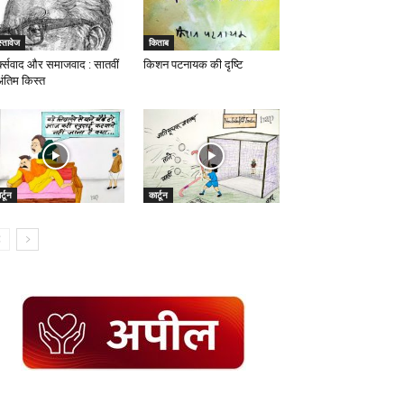
्तावेज
किताब
र्क्सवाद और समाजवाद : सातवीं
किशन पटनायक की दृष्टि
अंतिम किस्त
र्टून
कार्टून