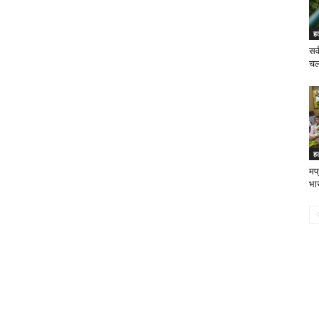
ह
सर
चला
ह
मप
भार