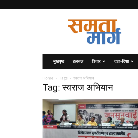
समता
मार्ग
मुखपृष्ठ
हलचल
विचार
दशा-दिशा
Home
Tags
स्वराज अभियान
Tag: स्वराज अभियान