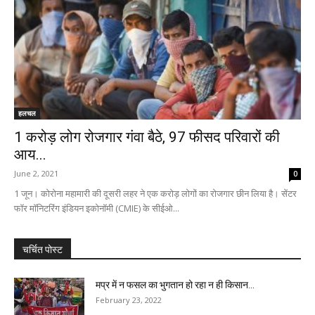
हलचल
1 करोड़ लोग रोजगार गंवा बैठे, 97 फीसद परिवारों की
आय...
June 2, 2021
0
1 जून। कोरोना महामारी की दूसरी लहर ने एक करोड़ लोगों का रोजगार छीन लिया है। सेंटर
फॉर मॉनिटरिंग इंडियन इकोनॉमी (CMIE) के सीईओ...
चर्चित पोस्ट
मप्र में न फसल का भुगतान हो रहा न ही किसान...
February 23, 2022