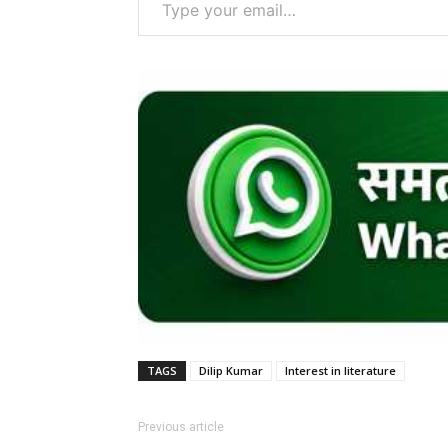
TAGS
Dilip Kumar
Interest in literature
Previous article