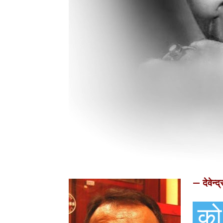
— देवेन्द
को