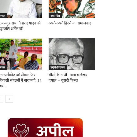
लचल
दशा-दिशा
ंद मजदूर सभा ने शरद यादव को
अपने-अपने हिस्से का समाजवाद
द्धांजलि अर्पित की
लचल
स्मृति/विरासत
ना धर्मकोड को लेकर फिर
भीलों के गांधी : मामा बालेश्वर
िवासी संगठनों में नाराजगी, 11
दयाल – दूसरी किस्त
बर...