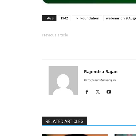
TAGS
1942
J.P. Foundation
webinar on 9 Aug
Previous article
Rajendra Rajan
http://samtamarg.in
RELATED ARTICLES