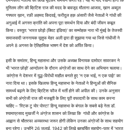
दमनकारी नीतियों का आँख मूंदकर समर्थन करते रहे। यह भी याद रखना होगा कि
मुस्लिम लीग की ब्रिटिश राज की मदद के बावजूद मौलाना आजाद, ख़ान अब्दुल
गफ्फार ख़ान, रफ़ी अहमद किदवई, फरीदुल हक़ अंसारी जैसे नेताओं ने गांधी की
अगुआई में अगस्त क्रांति को अपना पूरा समर्थन दिया और बंदी जीवन कबूल
किया। वस्तुत: ‘भारत छोड़ो (क्विट इंडिया)’ का सम्मोहक नारा भी मुंबई के तेजस्वी
समाजवादी जननायक यूसुफ मेहर अली द्वारा ही सुझाया गया था जिसे गांधीजी ने
अपने 8 अगस्त के ऐतिहासिक भाषण में देश को अर्पित किया।
इसी के समांतर, हिन्दू महासभा और उसके अध्यक्ष विनायक दामोदर सावरकर ने
भी ‘भारत छोड़ो’ आन्दोलन के दौरान अंग्रेजों का साथ देने का अभियान चलाया।
कांग्रेस ने देशभर में युद्ध-विरोधी माहौल बनाते हुए ‘न एक भाई, न एक पाई!’ का
नारा दिया था। इसके खिलाफ हिन्दू महासभा के नेताओं ने हिन्दुओं की सैनिक
सामर्थ्य बढ़ाने के लिए ब्रिटिश फौज में भर्ती होने की अपील की। उनके अनुसार
सभी को अंग्रेजी राज की मजबूती के लिए पूरी वफादारी के साथ काम करना
चाहिए – ‘स्टिक टु योर पोस्ट!’ हिन्दू महासभा के बंगाल के सबसे बड़े नेता डॉ.
श्यामाप्रसाद मुखर्जी ने अंग्रेज शासन को लिखा कि गांधी और कांग्रेस के
आह्वान से चौतरफा अव्यवस्था जरूर होगी लेकिन उनका अंग्रेजों के साथ सहयोग
बना रहेगा। उन्होंने 26 जुलाई, 1942 को लिखे बहुचर्चित सहयोग-पत्र में ‘भारत