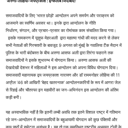
‘
अरुणा-लोहिया-जयप्रकाश : इन्कलाब जिंदाबाद!
’
समाजवादियों के लिए ‘भारत छोड़ो’ आन्दोलन अपने समर्पण और पराक्रम को
आजमाने का स्वर्णिम अवसर था। इनके द्वारा आन्दोलन के नीति
निर्धारण, संगठन, और प्रचार-प्रसार का रोमांचक काम संचालित किया गया।
इसके नामकरण में यूसुफ मेहरअली द्वारा महात्मा गांधी की मदद करने से लेकर
सभी नेताओं की गिरफ्तारी के बावजूद 9 अगस्त को मुंबई के गवालिया टैंक मैदान में
पुलिस के भारी बंदोबस्त के बीच अरुणा आसफ अली द्वारा तिरंगा फहराने तक
समाजवादियों ने इसके शुभारम्भ में योगदान किया। अरुणा आसफ अली की
देखादेखी देशभर में महिलाओं ने इस आन्दोलन को अपना विविध योगदान दिया।
समाजवादी महानायक द्वय जयप्रकाश नारायण और डॉ राममनोहर लोहिया की 11
अप्रैल ’46 को आखिरी ‘बेहद खतरनाक’ आन्दोलनकारियों के रूप में आगरा जेल
से रिहाई और चौतरफा इन महावीरों का जन-अभिनंदन इस आन्दोलन की अंतिम
कड़ी बनी।
यह अस्वाभाविक नहीं है कि इतनी लम्बी अवधि तक इतने विशाल राष्ट्र में गतिमान
रहे जन-आन्दोलन में समाजवादियों के बहुआयामी योगदान को कुछ पंक्तियों और
कुछ पृष्ठों में समेटना असंभव है। यह तो एक व्यवस्थित राष्ट्रीय अध्ययन टोली के