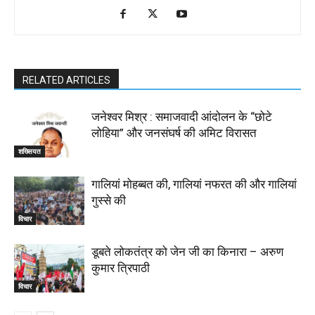
RELATED ARTICLES
जनेश्वर मिश्र : समाजवादी आंदोलन के “छोटे
लोहिया” और जनसंघर्ष की अमिट विरासत
शख्सियत
गालियां मोहब्बत की, गालियां नफरत की और गालियां
गुस्से की
विचार
डूबते लोकतंत्र को जेन जी का किनारा – अरुण
कुमार त्रिपाठी
विचार