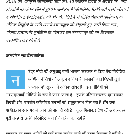
2018 को, कांग्रेस सोशलिस्ट पार्टी के 84वें स्थापना दिवस के अवसर पर, नयी
दिल्ली में मावलंकर हॉल में हुए एक सम्मेलन में ‘सोशलिस्ट मेनिफेस्टो ग्रुप’ और ‘वी
द सोशलिस्ट इंस्टीट्यूशंस’की ओर से, ‘1934 में घोषित सीएसपी कार्यक्रम के
मौलिक सिद्धांतों के प्रति अपनी वचनबद्धता को दोहराते हुए’ जारी किया गया।
मौजूदा हालातऔर चुनौतियों के मद्देनजर इस घोषणापत्र को हम किस्तवार
प्रकाशित कर रहे हैं।)
कॉरपोरेट समर्थक नीतियां
रेंद्र मोदी की अगुआई वाली भाजपा सरकार ने विश्व बैंक निर्देशित
न
आर्थिक नीतियों को लागू कर दिया है, जिसकी गति पिछली यूपीए
सरकार की तुलना में अधिक तीव्र है। इन नीतियों को
नवउदारवादी नीतियों के रूप में जाना जाता है। इसके परिणामस्वरूप दानवाकार
विदेशी और भारतीय कॉरपोरेट घरानों को अकूत लाभ मिल रहा है और उसे
अधिकतम स्तर पर ले जाने की बात हो रही है। कुल मिलाकर देश की अर्थव्यवस्था
पूरी तरह से उन्हीं कॉरपोरेट घरानों के लिए चल रही है।
सरकार हर साल अमीरों को कई लाख करोड़ रुपये की टैक्स रियायत दे रही है।