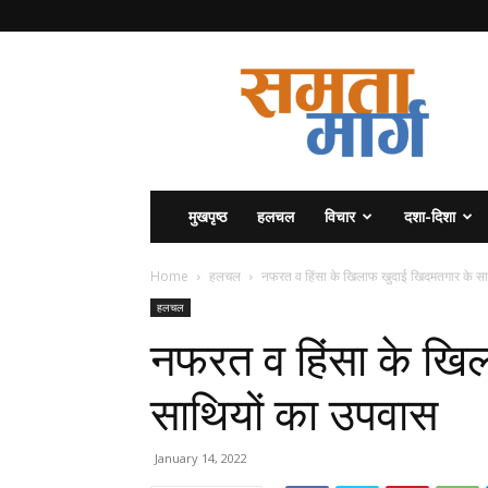
समता
मार्ग
मुखपृष्ठ
हलचल
विचार
दशा-दिशा
Home
हलचल
नफरत व हिंसा के खिलाफ खुदाई खिदमतगार के सा
हलचल
नफरत व हिंसा के खि
साथियों का उपवास
January 14, 2022