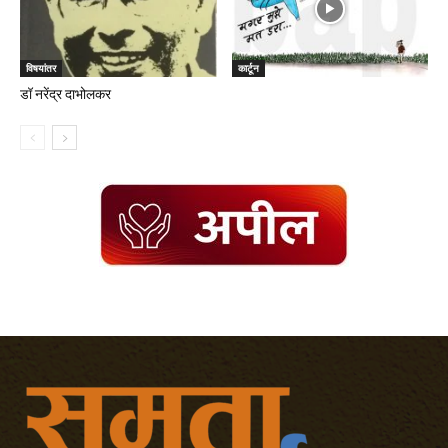
विषयांतर
कार्टून
डॉ नरेंद्र दाभोलकर