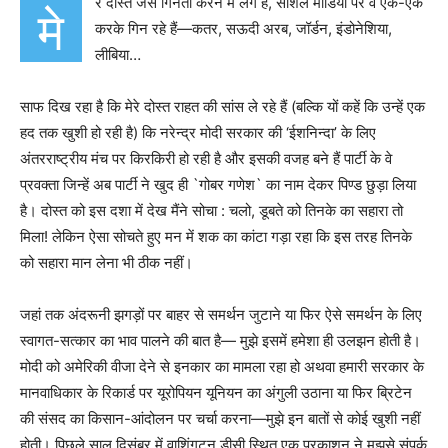
रे दोस्त जैसे गिनती करने में लगे हैं, सोशल मीडिया पर वे एक-एक
मे
करके गिन रहे हैं—कतर, सऊदी अरब, जॉर्डन, इंडोनेशिया,
लीबिया…
साफ दिख रहा है कि मेरे दोस्त राहत की सांस ले रहे हैं (बल्कि यों कहें कि उन्हें एक
हद तक खुशी हो रही है) कि नरेन्द्र मोदी सरकार की ‘ईशनिन्दा’ के लिए
अंतरराष्ट्रीय मंच पर किरकिरी हो रही है और इसकी वजह बने हैं पार्टी के वे
प्रवक्ता जिन्हें अब पार्टी ने खुद ही `गोबर गणेश` का नाम देकर पिण्ड छुड़ा लिया
है। दोस्त को इस दशा में देख मैंने सोचा : चलो, डूबते को तिनके का सहारा तो
मिला! लेकिन ऐसा सोचते हुए मन में शक का कांटा गड़ा रहा कि इस तरह तिनके
को सहारा मान लेना भी ठीक नहीं।
जहां तक अंदरूनी झगड़ों पर बाहर से समर्थन जुटाने या फिर ऐसे समर्थन के लिए
स्वागत-सत्कार का भाव पालने की बात है— मुझे इसमें हमेशा ही उलझन होती है।
मोदी को अमेरिकी वीजा देने से इनकार का मामला रहा हो अथवा हमारी सरकार के
मानवाधिकार के रिकार्ड पर यूरोपियन यूनियन का अंगुली उठाना या फिर ब्रिटेन
की संसद का किसान-आंदोलन पर चर्चा करना—मुझे इन बातों से कोई खुशी नहीं
होती। पिछले साल दिसंबर में वाशिंगटन डीसी स्थित एक प्रकाशन ने मुझसे संपर्क