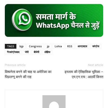
TAGS
bjp
Congress
jp
Lohia
RSS
आरएसएस
कांग्रेस
गैरकांग्रेसवाद
जेपी
बीजेपी
लोहिया
Previous article
Next article
विश्वनेता बनने की चाह या अमेरिका का
इस्लाम की ऐतिहासिक भूमिका –
पिछलग्गू बनने की राह
एम.एन.राय : आठवीं किस्त