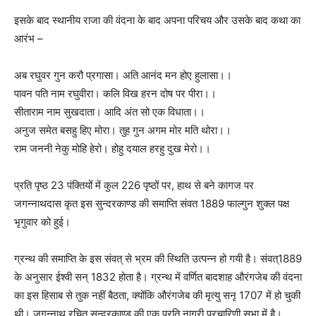
इसके बाद स्थानीय राजा की वंदना के बाद अपना परिचय और उसके बाद कथा का
आरंभ –
अब रघुवर गुन करौ प्रगासा। अति आनंद मन होए हुलासा।।
पावन पति नाम रघुवीरा। कलि विख हरन दोष पर पीरा।।
सीताराम नाम सुखदाता। आदि अंत सो एक विधाता।।
अनुज समेत बसहु हिए मोरा। तुह गुन अगम मोर मति थोरा।।
राम जननी नेकु मोहि हेरो। होहु दयाल हरहु दुख मेरो।।
प्रति पृष्ठ 23 पंक्तियों में कुल 226 पृष्ठों पर, हाथ से बने कागज पर
जगन्नाथदास कृत इस सुन्दरकाण्ड की समाप्ति संवत 1889 फाल्गुन शुक्ल पक्ष
भृगुवार को हुई।
ग्रन्थ की समाप्ति के इस संवत् से भ्रम की स्थिति उत्पन्न हो गयी है। संवत्1889
के अनुसार ईश्वी सन् 1832 होता है। ग्रन्थ में वर्णित बादशाह औरंगजेब की वंदना
का इस हिसाब से तुक नहीं बैठता, क्योंकि औरंगजेब की मृत्यु सनृ 1707 में हो चुकी
थी। जगन्नाथ रचित सुन्दरकाण्ड की एक प्रति नागरी प्रचारिणी सभा में है।