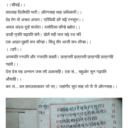
।।चौपाई।।
वादसाह दिलीपति भारी। औरंगसाह साह अधिकारी।।
देह तेग मो अचल अपारा। प्रीथिवी डरै चढ़ै रनसुरा।।
अमल अंदल दुवो सजोरा। दसोदिसा कीन्हे बहोरा।।
डरही नृपति चढ़पति कंपै। डोलै मही जल चढ़े रथ चंपें
एक अछत पुहमी सभ कीन्हा। सिंधु तीर धरती सभ लीन्हा।।
।।छपै।।
अस्वपति रनपति और गजपति कहावै। छत्रपती छत्रपती छत्रगहि छत्रगहि
गहावै।।
देस देस मह अनमन जस तपै अकासहि। एक सं… चहुओर सुन गढ़पति
औसाहि।।
कर लं… वल हमाउकाकवर जो भए। जहांगीर सुत साह जो जै जै औरगसाह।।