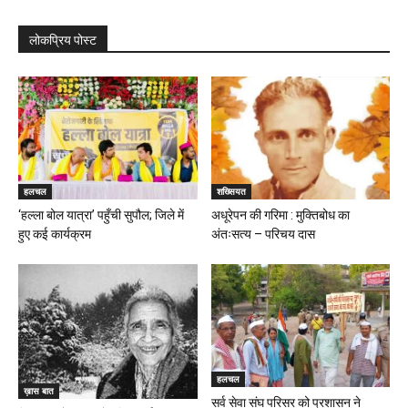
लोकप्रिय पोस्ट
हलचल
शख्सियत
‘हल्ला बोल यात्रा’ पहुँची सुपौल; जिले में
अधूरेपन की गरिमा : मुक्तिबोध का
हुए कई कार्यक्रम
अंतःसत्य – परिचय दास
हलचल
ख़ास बात
सर्व सेवा संघ परिसर को प्रशासन ने