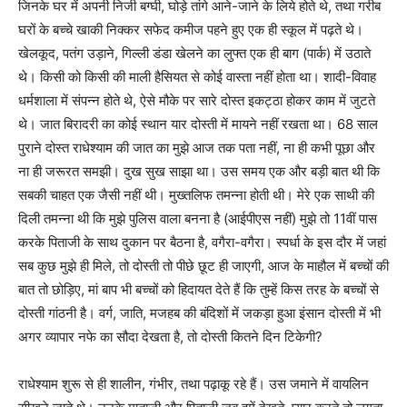
जिनके घर में अपनी निजी बग्घी, घोड़े तांगे आने-जाने के लिये होते थे, तथा गरीब
घरों के बच्चे खाकी निक्कर सफेद कमीज पहने हुए एक ही स्कूल में पढ़ते थे।
खेलकूद, पतंग उड़ाने, गिल्ली डंडा खेलने का लुफ्त एक ही बाग (पार्क) में उठाते
थे। किसी को किसी की माली हैसियत से कोई वास्ता नहीं होता था। शादी-विवाह
धर्मशाला में संपन्न होते थे, ऐसे मौके पर सारे दोस्त इकट्ठा होकर काम में जुटते
थे। जात बिरादरी का कोई स्थान यार दोस्ती में मायने नहीं रखता था। 68 साल
पुराने दोस्त राधेश्याम की जात का मुझे आज तक पता नहीं, ना ही कभी पूछा और
ना ही जरूरत समझी। दुख सुख साझा था। उस समय एक और बड़ी बात थी कि
सबकी चाहत एक जैसी नहीं थी। मुख्तलिफ तमन्ना होती थी। मेरे एक साथी की
दिली तमन्ना थी कि मुझे पुलिस वाला बनना है (आईपीएस नहीं) मुझे तो 11वीं पास
करके पिताजी के साथ दुकान पर बैठना है, वगैरा-वगैरा। स्पर्धा के इस दौर में जहां
सब कुछ मुझे ही मिले, तो दोस्ती तो पीछे छूट ही जाएगी, आज के माहौल में बच्चों की
बात तो छोड़िए, मां बाप भी बच्चों को हिदायत देते हैं कि तुम्हें किस तरह के बच्चों से
दोस्ती गांठनी है। वर्ग, जाति, मजहब की बंदिशों में जकड़ा हुआ इंसान दोस्ती में भी
अगर व्यापार नफे का सौदा देखता है, तो दोस्ती कितने दिन टिकेगी?
राधेश्याम शुरू से ही शालीन, गंभीर, तथा पढ़ाकू रहे हैं। उस जमाने में वायलिन