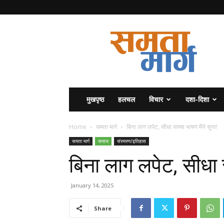
समता
मार्ग
मुखपृष्ठ
हलचल
विचार
दशा-दिशा
Home
समता मार्ग
बिना लाग लपेट, सीधा सच्चा भाषण मैंने सुना!
समता मार्ग
समाज
संस्मरण/इतिहास
बिना लाग लपेट, सीधा स
January 14, 2025
Share