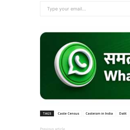
Type your email…
TAGS
Caste Census
Casteism in India
Dalit
Previous article