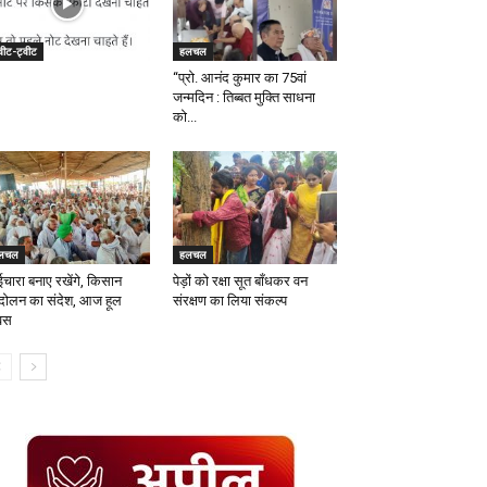
वीट-ट्वीट
हलचल
“प्रो. आनंद कुमार का 75वां
जन्मदिन : तिब्बत मुक्ति साधना
को...
लचल
हलचल
ईचारा बनाए रखेंगे, किसान
पेड़ों को रक्षा सूत बाँधकर वन
दोलन का संदेश, आज हूल
संरक्षण का लिया संकल्प
वस