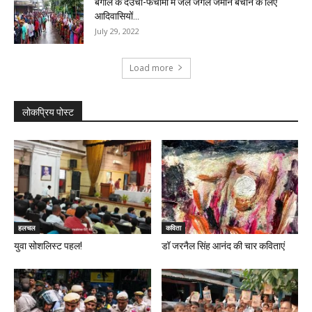
बंगाल के देउचा-फचामी में जल जंगल जमीन बचाने के लिए
आदिवासियों...
July 29, 2022
Load more
लोकप्रिय पोस्ट
हलचल
कविता
युवा सोशलिस्ट पहल!
डॉ जरनैल सिंह आनंद की चार कविताएं