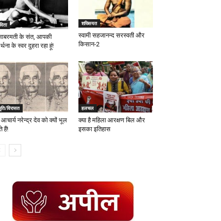
शख्सियत
विता
स्वामी सहजानन्द सरस्वती और
 साबरमती के संत, आपकी
किसान-2
ार्थना के स्वर दुहरा रहा हूं!
मृति/विरासत
हलचल
आचार्य नरेन्द्र देव को क्यों भूल
क्या है महिला आरक्षण बिल और
 हैं!
इसका इतिहास