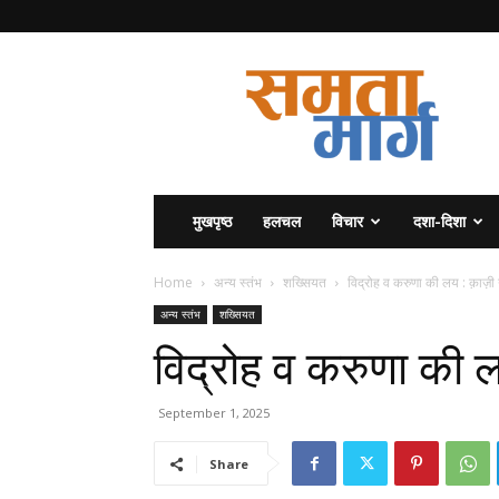
समता
मार्ग
मुखपृष्ठ
हलचल
विचार
दशा-दिशा
Home
अन्य स्तंभ
शख्सियत
विद्रोह व करुणा की लय : क़ाज़
अन्य स्तंभ
शख्सियत
विद्रोह व करुणा की 
September 1, 2025
Share