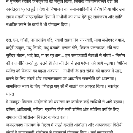
ने भूमिगत रहकर जनक्रांति का नेतृत्व किया, जिसके परिणामस्वरूप देश को
स्वतंत्रता प्राप्त हुई। देश के विभाजन का समाजवादियों ने विरोध किया और उस
समय भड़की सांप्रदायिक हिंसा में गांधीजी का साथ देते हुए सामंजस्य और शांति
स्थापित करने के कार्य में भी योगदान दिया।
एस. एम. जोशी, नानासाहेब गोरे, स्वामी सहजानंद सरस्वती, मामा बालेश्वर दयाल,
कर्पूरी ठाकुर, मधु लिमये, मधु दंडवते, मृणाल गोरे, किशन पटनायक, रवि राय,
सुरेंद्र मोहन, भाई वैद्य, ग प्र प्रधान… इन समाजवादी नेताओं ने संघर्ष – निर्माण
की राजनीति करते हुए उतने ही तेजस्वी ढंग से इस परंपरा को आगे बढ़ाया। ‘अंतिम
व्यक्ति को विकास का पहला अवसर’ – गांधीजी के इस संदेश को वास्तव में लागू
करने के लिए संघर्ष और रचनात्मकता पर आधारित राजनीति को अपनाया।
सामाजिक न्याय के लिए “पिछड़ा पाए सौ में साठ!” का आग्रह किया। स्वतंत्र
भारत
में मजदूर-किसान आंदोलनों को धरातल पर कार्यरत कई साथियों ने आगे बढ़ाया।
दलित, आदिवासी, महिला, ग्रामीण जैसे सभी शोषित और उपेक्षित वर्गों के लिए
समाजवादी आंदोलन निरंतर कार्यरत रहा।
जयप्रकाश नारायण के नेतृत्व में संपूर्ण क्रांति आंदोलन और आपातकाल विरोधी
संघर्ष में समाजवादी आंदोलन ने महत्वपूर्ण योगदान दिया। कई समाजवादी