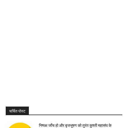
चर्चित पोस्ट
निष्पक्ष जॉंच हो और बृजभूषण को तुरंत कुश्ती महासंघ के