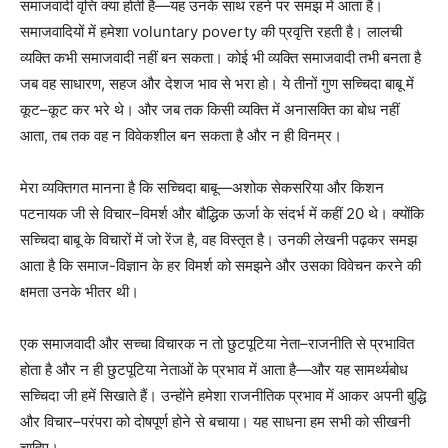
समाजवादी वृत्ति क्या होती है—यह उनके साथ रहने पर समझ में आता है।
समाजवादियों में हमेशा voluntary poverty की प्रवृत्ति रहती है। लालची
व्यक्ति कभी समाजवादी नहीं बन सकता। कोई भी व्यक्ति समाजवादी तभी बनता है
जब वह साधारण, सहज और देशज भाव से भरा हो। ये तीनों गुण सच्चिदा बाबू में
कूट–कूट कर भरे थे। और जब तक किसी व्यक्ति में अनासक्ति का बोध नहीं
आता, तब तक वह न विवेकशील बन सकता है और न ही विनम्र।
मेरा व्यक्तिगत मानना है कि सच्चिदा बाबू—अशोक सेकसरिया और किशन
पटनायक जी से विचार–विमर्श और बौद्धिक ऊर्जा के संदर्भ में कहीं 20 थे। क्योंकि
सच्चिदा बाबू के विचारों में जो रेंज है, वह विस्तृत है। उनकी लेखनी पढ़कर समझ
आता है कि समाज-विज्ञान के हर विमर्श को समझने और उसका विवेचन करने की
क्षमता उनके भीतर थी।
एक समाजवादी और सच्चा विचारक न तो छुटपूटिया नेता–राजनीति से प्रभावित
होता है और न ही छुटपूटिया नेताओं के प्रभाव में आता है—और यह सामर्थ्यबोध
सच्चिदा जी हमें सिखाते हैं। उन्होंने हमेशा राजनीतिक प्रभाव में आकर अपनी बुद्धि
और विचार–परंपरा को दोषपूर्ण होने से बचाया। यह साधना हम सभी को सीखनी
चाहिए।