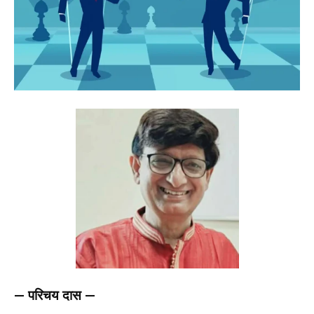
— परिचय दास —