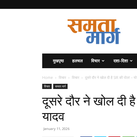
समता
मार्ग
मुखपृष्ठ
हलचल
विचार
दशा-दिशा
Home
विचार
विचार
दूसरे दौर ने खोल दी है SIR की पोल! – योग
विचार
समता मार्ग
दूसरे दौर ने खोल दी ह
यादव
January 11, 2026