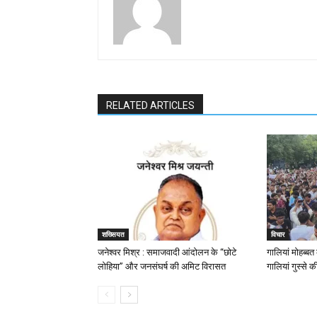
RELATED ARTICLES
शख्सियत
विचार
जनेश्वर मिश्र : समाजवादी आंदोलन के “छोटे
गालियां मोहब्ब
लोहिया” और जनसंघर्ष की अमिट विरासत
गालियां गुस्से क