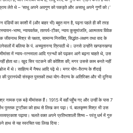
प्राय लेते थे – ‘साधु अपने अवगुण को पकड़ते और असाधु अपने गुणों को।’
न दंडियों का काशी में (और बाहर भी) बहुत मान है, पढ़ना पहले ही की तरह
्यायन-भाष्य, न्यायवर्तक, तात्पर्य-टीका, न्याय कुसुमांजलि, आत्मतत्व विवेक
क जीवनाथ मिश्र से पक्षता, सामान्य निरुक्‍ति, सिद्धांत-लक्षण तथा वाद के
ेवालों में बलिया के पं. अच्युतानन्द त्रिपाठी थे। उनसे उन्होंने खण्डनखण्ड
ह मीमांसा में न्याय-रत्‍नमाला आदि ग्रन्थों को पढ़कर आगे बढ़ना चाहते थे, उस
ोष नहीं होता था। खुद सिर पटकने की कोशिश की; मगर उससे काम बनते नहीं
ज में थे। साहित्य में नैषध आदि पढ़े थे। मगर योग-वैराग्य के शैदाई
ग की पुरानपंथी संस्कृत पुस्तकों तथा योग-वैराग्य के अतिरिक्‍त और भी दुनिया
्र नामक एक बड़े मीमांसक हैं। 1915 में वहाँ पहुँच गए और उन्हीं के पास 7
्लभ पुस्तक टुप्‍टीका को हाथ से लिख कर पढ़ा। पं. बालकृष्ण मिश्र भी उस
ा काव्यप्रकाश पढ़ाया। चलते वक्‍त अपने प्रतिभाशाली शिष्य – परंतु धर्म में गुरु
पने हाथ से यह स्वरचित पद्य लिख दिया :