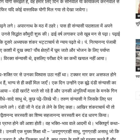
ग योगी समझते हैं, वह हमारे लिए दिन के सोनेवाले या कायाकल्प करनेवाले से
 फिर यदि कोई वास्तविक योगी मिल गया तो देखा जावेगा।
क
सु
ढ़ने लगे। अपारनाथ के मठ में ठहरे। पास ही संन्यासी पाठशाला में अपने
। उनसे सिद्धांत कौमुदी शुरू की। ढाई वर्ष लगाकर उसे खूब मन से पढ़ा। पढ़ाई
ूसरे अध्यापक शंकर भट्टाचार्य से न्याय पढ़ते थे। पं. नित्यानन्द पंजाबी
काशी में दुख क्या? पाँच क्षेत्रों में घूम जाते और भोजन के लिए पर्याप्त
विरक्‍त संन्यासी थे, इसलिए परीक्षा देने का कभी खयाल नहीं आया।
ह
य-शक्‍ति पर से उनका विश्‍वास उठा नहीं था। टक्कर मार कर असफल होने
स्व
ैं, भाग्य से ही कहीं मिल जाएँ। एक दिन उन्होंने एक बूढ़े दंडी संन्यासी का
या – दंडी खर्राटे भरते सो रहे हैं और उनकी अंगुलियाँ माला के मनके गिन
– सीधे-सादे साधु थे, कुछ पढ़े-लिखे भी। तरुण संन्यासी ने जिसके लिए घर
ार जाने लगे। दंडी जी ने दंड ले लेने के लिए कहा। आखिर शंकराचार्य भी तो
अद्वैतानन्द सरस्वती का शिष्य सहजानन्द सरस्वती बन दंड धारण किया।
ान प्राप्त होने की आशा होती। वह भक्‍ति-भाव वाले आदमी थे। भक्‍तिपूर्ण कथा-
ती। उनकी एक मुख्य शिक्षा थी – ‘अवगुणग्राही साधु, गुणग्राही असाधु जो कि
ा उलटा है, और जिसका अर्थ है, साधु पराए के गुणों को ग्रहण करते हैं और