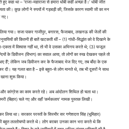
 हुए कहा था – ‘राजा-महाराजा से हमारा धोबी कहीं अच्छा है।’ धोबी जीत
यता की। कुछ लोगों ने रुपयों में गड़बड़ी की, जिसके कारण स्वामी जी का मन
ले गए।
 कर लिया गया। सजा पाकर गाजीपुर, बनारस, फैजाबाद, लखनऊ की जेलों की
अनुयायियों की कितनी ही बातें खटकती थीं – (1) गांधी-सिद्धांत को वे दिखाने के
्लिम-एकता में विश्‍वास नहीं था, तो भी वे उसका अभिनय करते थे; (3) फजूल
्दियों के डिवीजन (विभाग) का सवाल आया, तो लोगों का रुख देखकर पहले तो
ए हैं’; लेकिन जब डिवीजन कर के फैजाबाद भेज दिए गए, तब बाँदा के एक
 दी। यह गलत बात है – इसे बहुत-से लोग मानते थे, तब भी दूसरों ने साथ
र खाना शुरू किया।
ए और कांग्रेस का काम करते रहे। अब आंदोलन शिथिल हो चला था।
 सेमरी (बिहार) चले गए और वहाँ ‘कर्मकलाप’ नामक पुस्तक लिखी।
दखल कर लिया था। सरकार परस्तों के सिरमौर सर गणेशदत्त सिंह (भूमिहार)
की बहुत लल्लोचप्पो करते थे। लोग बराबर उनका कान भरा करते थे कि