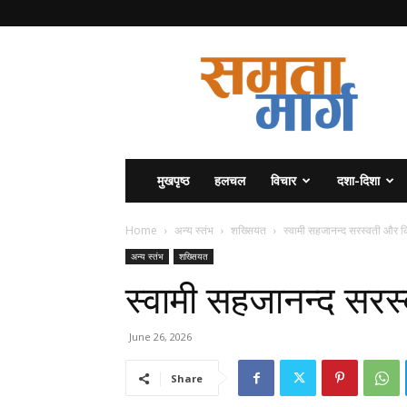
समता
मार्ग
मुखपृष्ठ
हलचल
विचार
दशा-दिशा
Home
अन्य स्तंभ
शख्सियत
स्वामी सहजानन्द सरस्वती और 
अन्य स्तंभ
शख्सियत
स्वामी सहजानन्द सर
June 26, 2026
Share