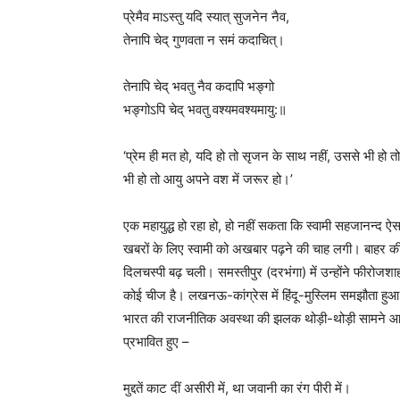
प्रेमैव माऽस्तु यदि स्यात् सुजनेन नैव,
तेनापि चेद् गुणवता न समं कदाचित्।
तेनापि चेद् भवतु नैव कदापि भङ्गो
भङ्गोऽपि चेद् भवतु वश्यमवश्यमायु:॥
‘प्रेम ही मत हो, यदि हो तो सृजन के साथ नहीं, उससे भी हो 
भी हो तो आयु अपने वश में जरूर हो।’
एक महायुद्ध हो रहा हो, हो नहीं सकता कि स्वामी सहजानन्द ऐसा
खबरों के लिए स्वामी को अखबार पढ़ने की चाह लगी। बाहर की दु
दिलचस्पी बढ़ चली। समस्तीपुर (दरभंगा) में उन्होंने फीरोजश
कोई चीज है। लखनऊ-कांग्रेस में हिंदू-मुस्लिम समझौता हुआ, उ
भारत की राजनीतिक अवस्था की झलक थोड़ी-थोड़ी सामने आने लगी
प्रभावित हुए –
मुद्दतें काट दीं असीरी में, था जवानी का रंग पीरी में।