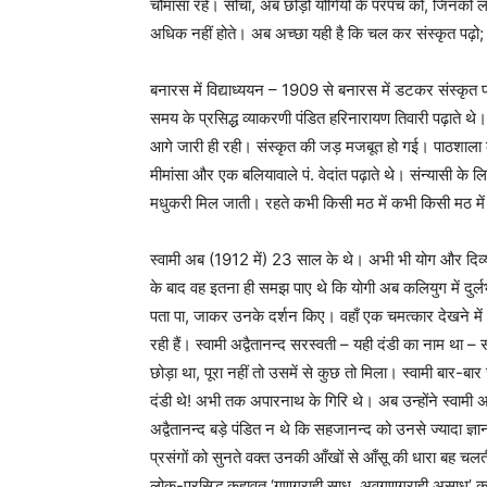
चौमासा रहे। सोचा, अब छोड़ो योगियों के परपंच को, जिनको लो
अधिक नहीं होते। अब अच्छा यही है कि चल कर संस्कृत पढ़ो;
बनारस में विद्याध्ययन – 1909 से बनारस में डटकर संस्कृत प
समय के प्रसिद्ध व्याकरणी पंडित हरिनारायण तिवारी पढ़ाते थे
आगे जारी ही रही। संस्कृत की जड़ मजबूत हो गई। पाठशाला के द
मीमांसा और एक बलियावाले पं. वेदांत पढ़ाते थे। संन्यासी के लिए 
मधुकरी मिल जाती। रहते कभी किसी मठ में कभी किसी मठ में। 
स्वामी अब (1912 में) 23 साल के थे। अभी भी योग और दिव्
के बाद वह इतना ही समझ पाए थे कि योगी अब कलियुग में दुर्लभ ह
पता पा, जाकर उनके दर्शन किए। वहाँ एक चमत्कार देखने में आ
रही हैं। स्वामी अद्वैतानन्द सरस्वती – यही दंडी का नाम था 
छोड़ा था, पूरा नहीं तो उसमें से कुछ तो मिला। स्वामी बार-ब
दंडी थे! अभी तक अपारनाथ के गिरि थे। अब उन्होंने स्वामी 
अद्वैतानन्द बड़े पंडित न थे कि सहजानन्द को उनसे ज्यादा ज्ञ
प्रसंगों को सुनते वक्‍त उनकी आँखों से आँसू की धारा बह चल
लोक-प्रसिद्ध कहावत ‘गुणग्राही साधु, अवगुणग्राही असाधु’ क