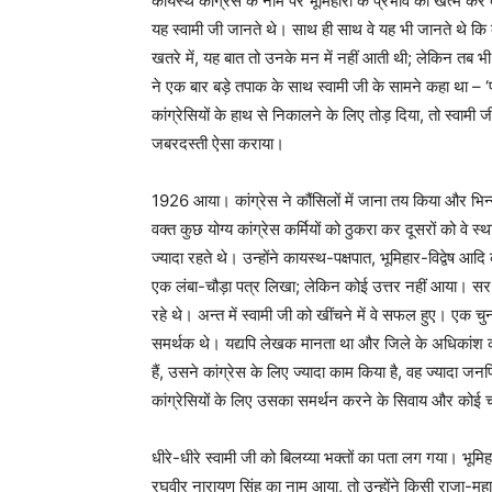
कायस्थ कांग्रेस के नाम पर भूमिहारों के प्रभाव को खत्म कर देना
यह स्वामी जी जानते थे। साथ ही साथ वे यह भी जानते थे कि कां
खतरे में, यह बात तो उनके मन में नहीं आती थी; लेकिन तब
ने एक बार बड़े तपाक के साथ स्वामी जी के सामने कहा था – ‘पह
कांग्रेसियों के हाथ से निकालने के लिए तोड़ दिया, तो स्वा
जबरदस्ती ऐसा कराया।
1926 आया। कांग्रेस ने कौंसिलों में जाना तय किया और भिन्न-
वक्‍त कुछ योग्य कांग्रेस कर्मियों को ठुकरा कर दूसरों को व
ज्यादा रहते थे। उन्होंने कायस्थ-पक्षपात, भूमिहार-विद्वेष 
एक लंबा-चौड़ा पत्र लिखा; लेकिन कोई उत्तर नहीं आया। सर 
रहे थे। अन्त में स्वामी जी को खींचने में वे सफल हुए। एक चुनाव
समर्थक थे। यद्यपि लेखक मानता था और जिले के अधिकांश कां
हैं, उसने कांग्रेस के लिए ज्यादा काम किया है, वह ज्यादा जनप
कांग्रेसियों के लिए उसका समर्थन करने के सिवाय और कोई च
धीरे-धीरे स्वामी जी को बिलय्या भक्‍तों का पता लग गया। भूमि
रघुवीर नारायण सिंह का नाम आया, तो उन्होंने किसी राजा-म