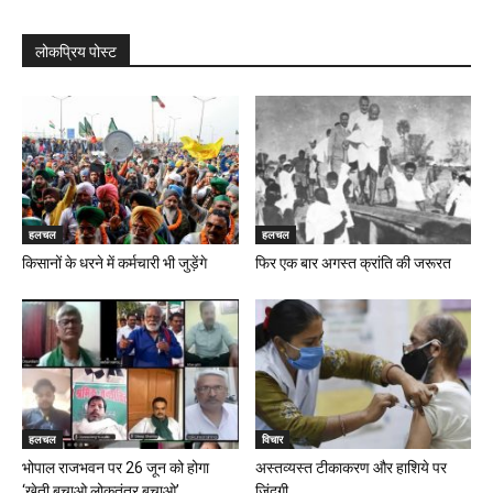
लोकप्रिय पोस्ट
हलचल
हलचल
किसानों के धरने में कर्मचारी भी जुड़ेंगे
फिर एक बार अगस्त क्रांति की जरूरत
हलचल
विचार
भोपाल राजभवन पर 26 जून को होगा
अस्तव्यस्त टीकाकरण और हाशिये पर
‘खेती बचाओ लोकतंत्र बचाओ’...
जिंदगी