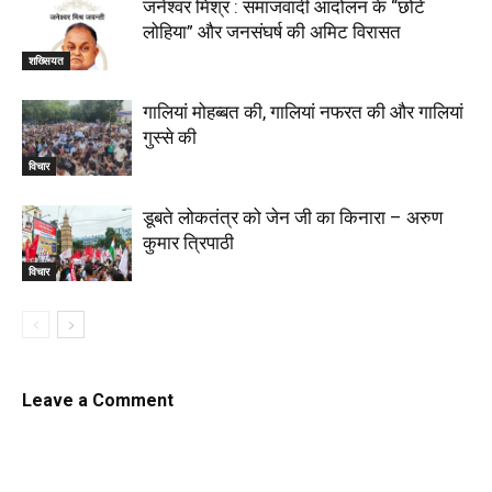
जनेश्वर मिश्र : समाजवादी आंदोलन के “छोटे
लोहिया” और जनसंघर्ष की अमिट विरासत
शख्सियत
गालियां मोहब्बत की, गालियां नफरत की और गालियां
गुस्से की
विचार
डूबते लोकतंत्र को जेन जी का किनारा – अरुण
कुमार त्रिपाठी
विचार
Leave a Comment