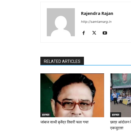
Rajendra Rajan
http://samtamarg.in
RELATED ARTICLES
हलचल
हलचल
जांबाज साथी बृजेंद्र तिवारी चला गया!
छात्र आंदोलन 
एकजुटता!