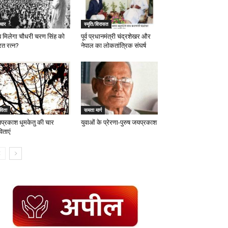
चार
स्मृति/विरासत
 मिलेगा चौधरी चरण सिंह को
पूर्व प्रधानमंत्री चंद्रशेखर और
रत रत्न?
नेपाल का लोकतांत्रिक संघर्ष
विता
समता मार्ग
प्रकाश धूमकेतु की चार
युवाओं के प्रेरणा-पुरुष जयप्रकाश
िताएं