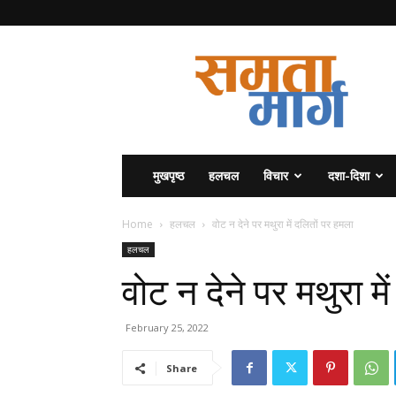
समता
मार्ग
मुखपृष्ठ
हलचल
विचार
दशा-दिशा
Home
हलचल
वोट न देने पर मथुरा में दलितों पर हमला
हलचल
वोट न देने पर मथुरा म
February 25, 2022
Share