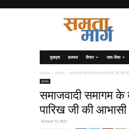
समता
मार्ग
मुखपृष्ठ
हलचल
विचार
दशा-दिशा
Home
हलचल
समाजवादी समागम के तत्वावधान में डॉ. जी. जी. प
हलचल
समाजवादी समागम के तत
पारिख जी की आभासी श
October 11, 2025