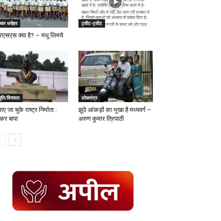
चार धरोहर
ट्वीट-ट्वीट
एसएस क्या है? – मधु लिमये
मृति/विरासत
लोकतंत्र
ाए जा चुके राष्ट्र निर्माता :
झूठे आंकड़ों का भूखा है मध्यवर्ग –
्कर बापा
अरुण कुमार त्रिपाठी