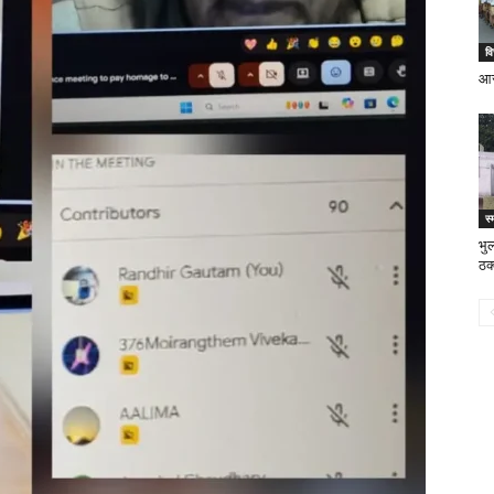
वि
आर
स्
भुल
ठक