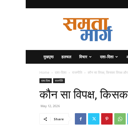
समता
मार्ग
मुखपृष्ठ
हलचल
विचार
दशा-दिशा
अ
Home
दशा-दिशा
राजनीति
कौन सा विपक्ष, किसका विपक्ष और 
दशा-दिशा
राजनीति
कौन सा विपक्ष, किसका
May 12, 2026
Share