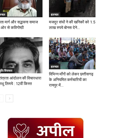
लचल
हलचल
ता मार्ग और सद्भावना समाज
मजदूर संघों ने की खनिकों को 1.5
 ओर से कविगोष्ठी
लाख रुपये बोनस देने...
हलचल
मृति/विरासत
विभिन्न माँगों को लेकर छत्तीसगढ़
वतंत्रता आंदोलन की विचारधारा
के अनियमित कर्मचारियों का
मधु लिमये : 12वीं किस्त
रायपुर में...