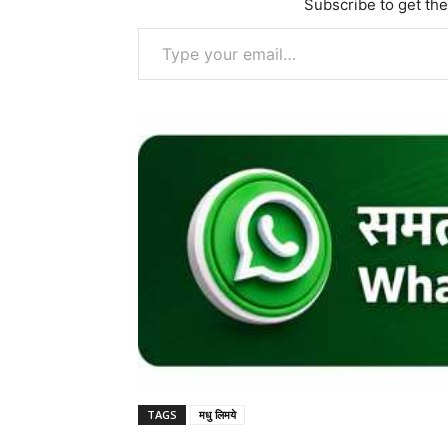
Subscribe to get the
Type your email…
TAGS
मधु लिमये