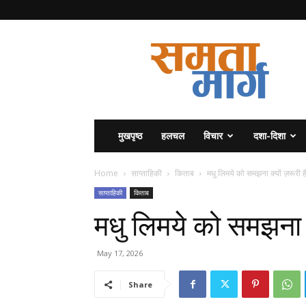
समता
मार्ग
मुखपृष्ठ
हलचल
विचार
दशा-दिशा
Home
साप्ताहिकी
किताब
मधु लिमये को समझना क्यों ज़रूरी ह
साप्ताहिकी
किताब
मधु लिमये को समझना क्
May 17, 2026
Share