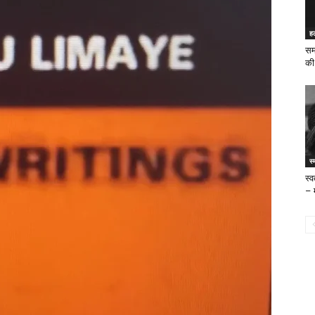
ह
सम
की
स्
स्
– 