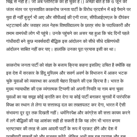
चिह्न से नहीं है। जो अब प्लास्टिक का हो चुका है।) अच्छी बात है कि 6 जून को
जंतर मंतर पर प्रस्तावित काकरोच जनता पार्टी के विरोध प्रदर्शन में बड़े पैमाने पर
युवा ही नहीं बुजुर्ग भी आए और सीपीआई की एनी राजा, सीपीआईएमएल के दीपंकर
भट्टाचार्य और जवाहर लाल नेहरू विश्वविद्यालय के छात्र संघ के पदाधिकारी और
तमाम वामपंथी लोग भी पहुंचे। उनके पहुंचने का असर यह हुआ कि चंद दिनों पहले
गांधीवादी बने कुछ मार्क्सवादी बौद्धिक इस आंदोलन को सीधे सीधे दक्षिणपंथी
आंदोलन साबित नहीं कर पाए। हालांकि उनका पूरा प्रयास इसी का था।
काकरोच जनता पार्टी को संज्ञा के बजाय क्रिया कहना इसलिए उचित है क्योंकि वह
इस देश में सरकार के हिंदू मुस्लिम और सवर्ण अवर्ण के विभाजन में आकर भटक
चुके युवाओं को व्यवस्था का असली चेहरा दिखाने की एक क्रिया है। भारत के
मुख्य न्यायाधीश की एक व्यंगात्मक टिप्पणी को अपनी नियति या नाम बना चुका
युवाओं का यह समूह कोई क्रांति कर देगा या कोई पार्टी बनाकर चुनावों में पारंपरिक
विपक्ष का स्थान ले लेगा या सत्तारूढ़ दल का तख्तापलट कर देगा, भारत में ऐसी
संभावना दूर दूर तक दिखती नहीं। धर्मनिरपेक्ष और कांग्रेस की सत्ता कायम करने
में लगे बौद्धिकों की यह आशंका सही हो सकती है कि यह लोग भी भारत बनाम
भ्रष्टाचार की तरह से आम आदमी पार्टी के रूप में प्रकट होंगे और देश में
फासीवादी ताकतों को और मजबूत करेंगे, लेकिन अभी तक इस प्रयास और इस