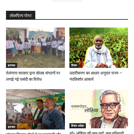
लोकप्रिय पोस्ट
हलचल
विचार
तेलंगाना सरकार द्वारा सोलह संगठनों पर
उदारीकरण का आधार अनुदार राज्य –
लगाई गई पाबंदी का विरोध
नंदकिशोर आचार्य
विचार धरोहर
हलचल
डॉ० लोहिया की कुछ यादें, कुछ बुनियादी