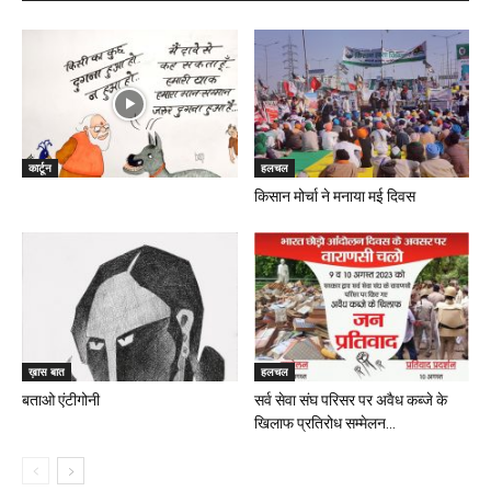
कार्टून
हलचल
किसान मोर्चा ने मनाया मई दिवस
ख़ास बात
हलचल
बताओ एंटीगोनी
सर्व सेवा संघ परिसर पर अवैध कब्जे के
खिलाफ प्रतिरोध सम्मेलन...